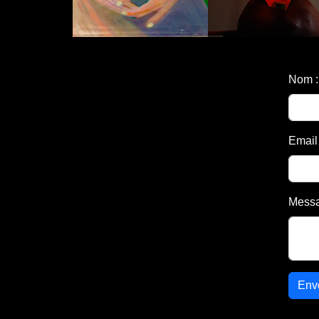
Nom :
Email 
Messa
Env