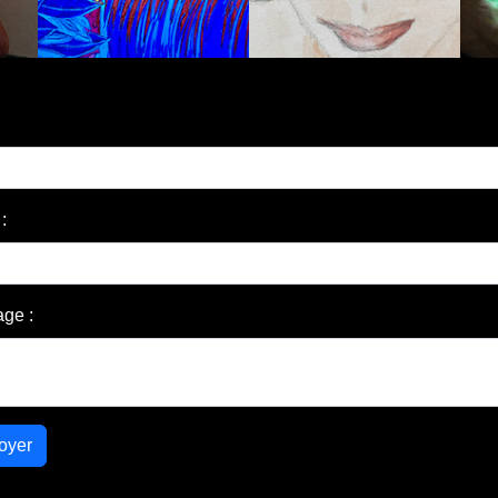
:
ge :
oyer